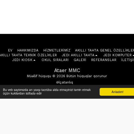
EV
HAKKIMIZDA
HIZMETLERIMIZ
AKILLI TAHTA GENEL ÖZELLIKLE
AKILLI TAHTA TEKNIK ÖZELIKLER
JEDI AKILLI TAHTA
JEDI KOMPUTER
JEDI KIOSK
OKUL SIRALARI
GALERI
REFERANSLAR
İLETIŞ
Ataer MMC
Müəllif hüququ © 2026 Bütün hüquqlar qorunur
Əlçatanlıq
Powered by
SITE123
-
Website builder
Bu veb saytımızda ən yaxşı təcrübə əldə etməyinizi təmin etmək
Anladım!
üçün kukilərdən istifadə edir